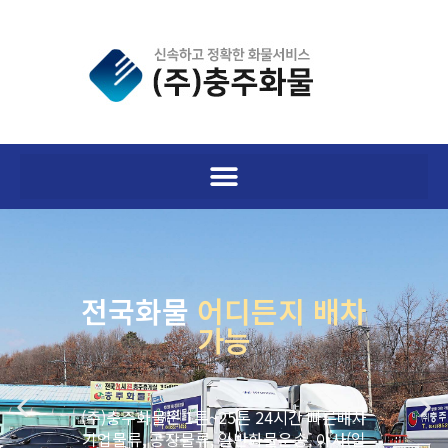
전국화물
어디든지 배차
가능
(주)충주화물은 1톤~25톤 24시간 빠른배차
기업물류, 공장물류, 일반화물운송, 이사(일